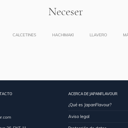
Neceser
CALCETINES
HACHIMAKI
LLAVERO
M
NTACTO
ACERCA DE JAPANFLAVOUR
¿Qué es JapanFlavour?
Aviso legal
ur.com
yo 26, ENT 1ª