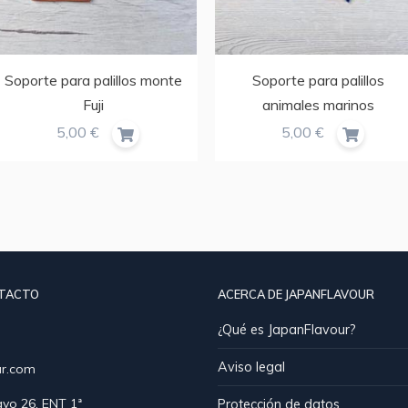
Soporte para palillos monte
Soporte para palillos
Fuji
animales marinos
5,00 €
5,00 €
NTACTO
ACERCA DE JAPANFLAVOUR
¿Qué es JapanFlavour?
Aviso legal
ur.com
yo 26, ENT 1ª
Protección de datos