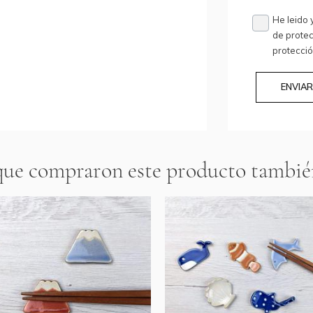
He leido 
de protec
protecci
ENVIA
 que compraron este producto tambi