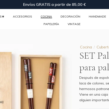
Envíos GRATIS a partir de 85,00 €
ES★
ACCESORIOS
COCINA
DECORACIÓN
HANDMADE
PAPELERÍA
VINTAGE
Cocina
Cuberte
SET Pal
para pa
Después de espolv
laca de colores, 
hermosos patrones
Viene en una caja
alguien important