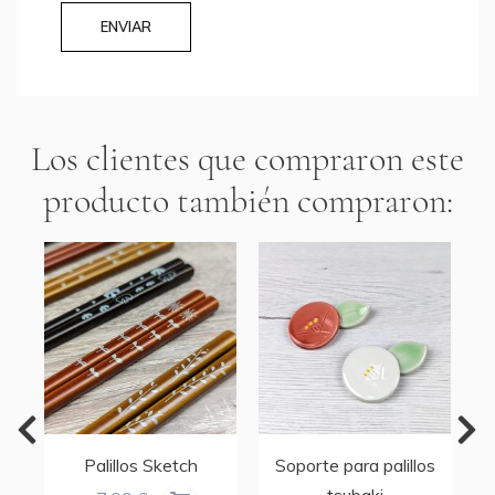
ENVIAR
Los clientes que compraron este
producto también compraron:
s
Palillos Sketch
Soporte para palillos
tsubaki