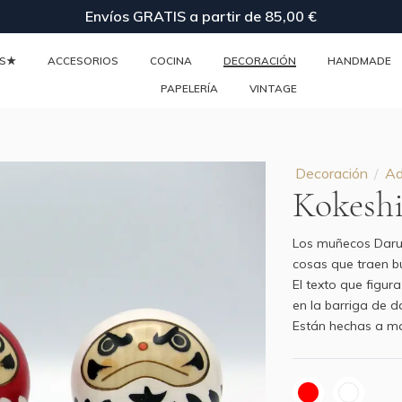
Envíos GRATIS a partir de 85,00 €
ES★
ACCESORIOS
COCINA
DECORACIÓN
HANDMADE
PAPELERÍA
VINTAGE
Decoración
Ad
Kokesh
Los muñecos Darum
cosas que traen b
El texto que figur
en la barriga de d
Están hechas a m