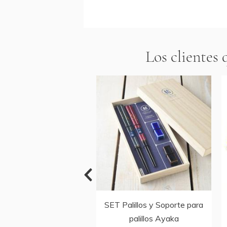
Los clientes
alillos y Soporte para
SET Palillos y Soporte para
palillos Concha
palillos Ayaka