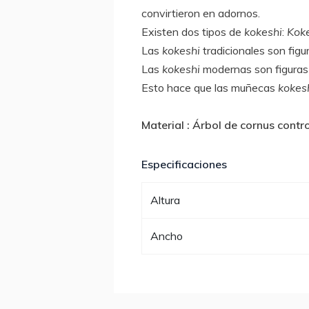
convirtieron en adornos.
Existen dos tipos de
kokeshi
:
Kok
Las
kokeshi
tradicionales son fig
Las
kokeshi
modernas son figuras 
Esto hace que las muñecas
kokes
Material : Árbol de cornus contr
Especificaciones
Altura
Ancho