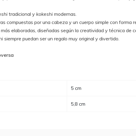
eshi
tradicional y
kokeshi
modernas.
uras compuestas por una cabeza y un cuerpo simple con forma re
más elaboradas, diseñadas según la creatividad y técnica de c
hi
siempre puedan ser un regalo muy original y divertido.
oversa
5 cm
5,8 cm