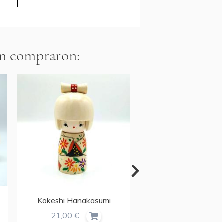
én compraron:
Kokeshi Hanakasumi
Kokeshi Tsubakino
21,00 €
48,00 €