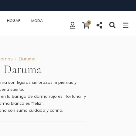
HOGAR
MODA
0
ornos
Daruma
i Daruma
a son figuras sin brazos ni piernas y
uena suerte.
a en la barriga de darma rojo es “fortuna” y
arma blanco es “feliz”.
ano con sumo cuidado y cariño.